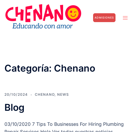
Saltar
al
Alte
ADMISIONES
contenido
men
Categoría:
Chenano
20/10/2024
CHENANO
,
NEWS
Blog
03/10/2020 7 Tips To Businesses For Hiring Plumbing
Repair Services Hola Ver todas nuestras noticias