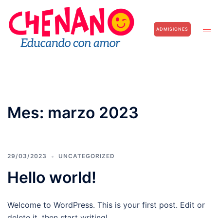
Saltar
al
Alte
contenido
ADMISIONES
men
Mes:
marzo 2023
29/03/2023
UNCATEGORIZED
Hello world!
Welcome to WordPress. This is your first post. Edit or
delete it, then start writing!